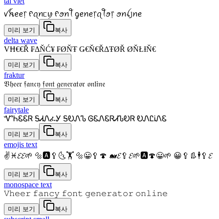
tai viet
ꪜꫝꫀꫀ᥅ ᠻꪖꪀᥴꪗ ᠻꪮꪀꪻ ᧁꫀꪀꫀ᥅ꪖꪻꪮ᥅ ꪮꪀꪶ꠸ꪀꫀ
미리 보기
복사
delta wave
VĦ€€Ř ₣ΔŇĆ¥ ₣ØŇŦ Ǥ€Ň€ŘΔŦØŘ ØŇŁƗŇ€
미리 보기
복사
fraktur
𝔙𝔥𝔢𝔢𝔯 𝔣𝔞𝔫𝔠𝔶 𝔣𝔬𝔫𝔱 𝔤𝔢𝔫𝔢𝔯𝔞𝔱𝔬𝔯 𝔬𝔫𝔩𝔦𝔫𝔢
미리 보기
복사
fairytale
ᏉᏂᏋᏋᏒ ᎦᏗᏁፈᎩ ᎦᎧᏁᏖ ᎶᏋᏁᏋᏒᏗᏖᎧᏒ ᎧᏁᏝᎥᏁᏋ
미리 보기
복사
emojis text
✌♓𝓔𝓔🌱 🔩🅰🥄🌜🏋 🔩😀🥄🍄 🐋𝓔🥄𝓔🌱🅰🍄😀🌱 😀🥄👢🕴🥄𝓔
미리 보기
복사
monospace text
𝚅𝚑𝚎𝚎𝚛 𝚏𝚊𝚗𝚌𝚢 𝚏𝚘𝚗𝚝 𝚐𝚎𝚗𝚎𝚛𝚊𝚝𝚘𝚛 𝚘𝚗𝚕𝚒𝚗𝚎
미리 보기
복사