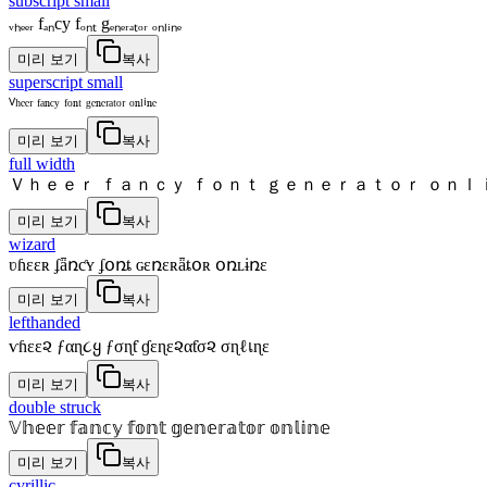
subscript small
ᵥₕₑₑᵣ fₐₙcy fₒₙₜ gₑₙₑᵣₐₜₒᵣ ₒₙₗᵢₙₑ
미리 보기
복사
superscript small
ⱽʰᵉᵉʳ ᶠᵃⁿᶜʸ ᶠᵒⁿᵗ ᵍᵉⁿᵉʳᵃᵗᵒʳ ᵒⁿˡⁱⁿᵉ
미리 보기
복사
full width
Ｖｈｅｅｒ ｆａｎｃｙ ｆｏｎｔ ｇｅｎｅｒａｔｏｒ ｏｎｌ
미리 보기
복사
wizard
ʋɦɛɛʀ ʄǟռƈʏ ʄօռȶ ɢɛռɛʀǟȶօʀ օռʟɨռɛ
미리 보기
복사
lefthanded
ѵɦεε૨ ƒαɳ૮ყ ƒσɳƭ ɠεɳε૨αƭσ૨ σɳℓเɳε
미리 보기
복사
double struck
𝕍𝕙𝕖𝕖𝕣 𝕗𝕒𝕟𝕔𝕪 𝕗𝕠𝕟𝕥 𝕘𝕖𝕟𝕖𝕣𝕒𝕥𝕠𝕣 𝕠𝕟𝕝𝕚𝕟𝕖
미리 보기
복사
cyrillic