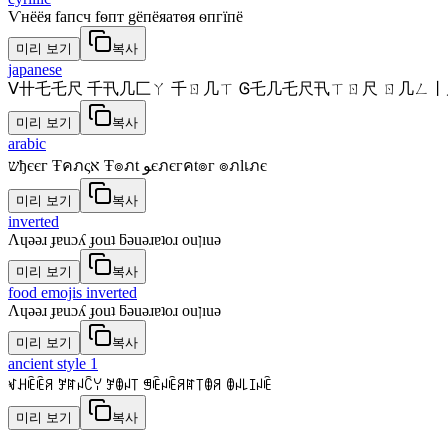
Ѵнёёя fапcч fѳпт gёпёяатѳя ѳпгїпё
미리 보기
복사
japanese
ᐯ卄乇乇尺 千卂几匚ㄚ 千ㄖ几ㄒ Ꮆ乇几乇尺卂ㄒㄖ尺 ㄖ几ㄥ
미리 보기
복사
arabic
שђєєг Ŧคภςא Ŧ๏ภt ﻮєภєгคt๏г ๏ภlเภє
미리 보기
복사
inverted
Λɥǝǝɹ ɟɐuɔʎ ɟouʇ ƃǝuǝɹɐʇoɹ ouןıuǝ
미리 보기
복사
food emojis inverted
Λɥǝǝɹ ɟɐuɔʎ ɟouʇ ƃǝuǝɹɐʇoɹ ouןıuǝ
미리 보기
복사
ancient style 1
ꃴꃅꍟꍟꋪ ꎇꍏꈤꉓꌩ ꎇꂦꈤ꓄ ꁅꍟꈤꍟꋪꍏ꓄ꂦꋪ ꂦꈤ꒒ꀤꈤꍟ
미리 보기
복사