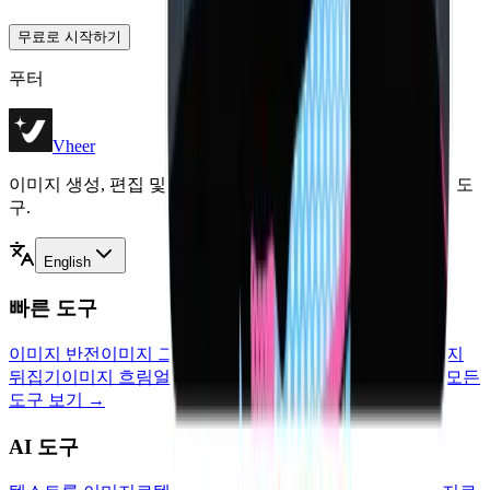
무료로 시작하기
푸터
Vheer
이미지 생성, 편집 및 생산성을 위한 전문 AI 크리에이티브 도
구.
English
빠른 도구
이미지 반전
이미지 그레이스케일
이미지 블랙 화이트
이미지
뒤집기
이미지 흐림
얼굴 흐림
이미지 리사이저
이미지 HSL
모든
도구 보기
→
AI 도구