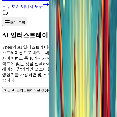
모두 보기
이미지 도구
메뉴 토글
AI
일러스트레이션 생성기
Vheer의 AI 일러스트레이션 생성기로 텍스트를 아름다운 일러
스트레이션으로 바꿔보세요. 초현실주의부터 입체파, 팝아트,
사이버펑크 등 10가지가 넘는 독특한 아트 스타일 중에서 프로
젝트에 맞는 것을 선택하세요. 디지털 아트, 콘셉트 일러스트
레이션, 창의적인 포스터를 디자인할 때 무료 텍스트 이미지
생성기를 사용하면 몇 초 만에 고품질의 아트웍을 만들 수 있
습니다.
지금 AI 일러스트레이션 생성하기