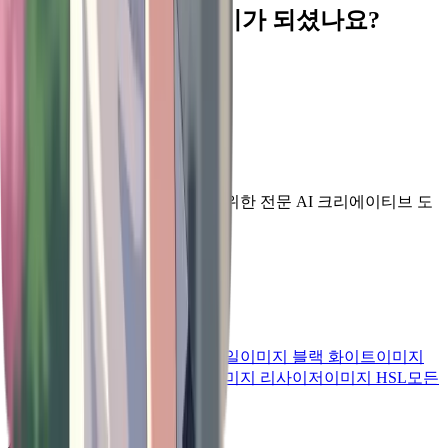
제한
없이 창작할 준비가 되셨나요?
무료로 시작하기
푸터
Vheer
이미지 생성, 편집 및 생산성을 위한 전문 AI 크리에이티브 도
구.
English
빠른 도구
이미지 반전
이미지 그레이스케일
이미지 블랙 화이트
이미지
뒤집기
이미지 흐림
얼굴 흐림
이미지 리사이저
이미지 HSL
모든
도구 보기
→
AI 도구