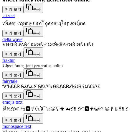
미리 보기
복사
tai viet
ꪜꫝꫀꫀ᥅ ᠻꪖꪀᥴꪗ ᠻꪮꪀꪻ ᧁꫀꪀꫀ᥅ꪖꪻꪮ᥅ ꪮꪀꪶ꠸ꪀꫀ
미리 보기
복사
delta wave
VĦ€€Ř ₣ΔŇĆ¥ ₣ØŇŦ Ǥ€Ň€ŘΔŦØŘ ØŇŁƗŇ€
미리 보기
복사
fraktur
𝔙𝔥𝔢𝔢𝔯 𝔣𝔞𝔫𝔠𝔶 𝔣𝔬𝔫𝔱 𝔤𝔢𝔫𝔢𝔯𝔞𝔱𝔬𝔯 𝔬𝔫𝔩𝔦𝔫𝔢
미리 보기
복사
fairytale
ᏉᏂᏋᏋᏒ ᎦᏗᏁፈᎩ ᎦᎧᏁᏖ ᎶᏋᏁᏋᏒᏗᏖᎧᏒ ᎧᏁᏝᎥᏁᏋ
미리 보기
복사
emojis text
✌♓𝓔𝓔🌱 🔩🅰🥄🌜🏋 🔩😀🥄🍄 🐋𝓔🥄𝓔🌱🅰🍄😀🌱 😀🥄👢🕴🥄𝓔
미리 보기
복사
monospace text
𝚅𝚑𝚎𝚎𝚛 𝚏𝚊𝚗𝚌𝚢 𝚏𝚘𝚗𝚝 𝚐𝚎𝚗𝚎𝚛𝚊𝚝𝚘𝚛 𝚘𝚗𝚕𝚒𝚗𝚎