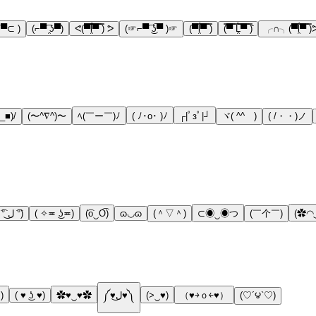
▀⊂ )
(⌐▀͡ ̯ʖ▀)
ᕙ(▀̿̿ĺ̯̿̿▀̿ ̿) ᕗ
(☞⌐▀͡ ͜ʖ͡▀ )☞
(▀̿ĺ̯▀̿ ̿)
(̿▀̿ ̿Ĺ̯̿̿▀̿ ̿)̄
╭∩╮(▀̿ĺ̯▀̿ ̿)
_■)/
(〜^∇^)〜
ﾍ(￣ー￣)ﾉ
( ﾉ･o･ )ﾉ
┌|ﾟзﾟ|┘
ヾ( ^^ゞ)
( /・・)ノ
( ͡° ل͜ ͡°)
( ✧≖ ͜ʖ≖)
(͡o‿O͡)
ɷ◡ɷ
(＾▽＾)
⊂◉‿◉つ
(￣个￣)
(✿◠
)
( ♥ ͜ʖ ♥)
✿♥‿♥✿
༼♥ل͜♥༽
(>‿♥)
（♥￫ｏ￩♥）
(♡´౪`♡)