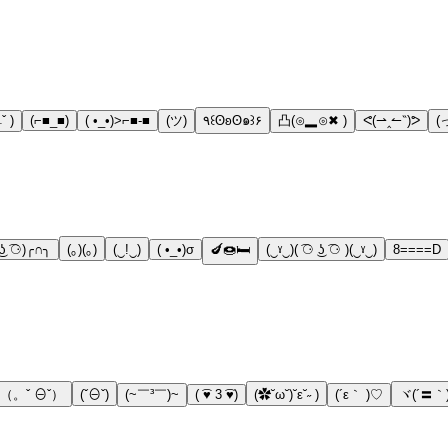
ˇ )
(⌐■_■)
( •_•)>⌐■-■
(ツ)
٩꒰ʘʚʘ๑꒱۶
凸(⊙▂⊙✖ )
ᕙ(⇀‸↼‶)ᕗ
 ͜ʖ ͡⚆)╭∩╮
(｡)(｡)
(‿!‿)
( •_•)σ
🍆🍩🛏
(‿ˠ‿)( ͡⚆ ͜ʖ ͡⚆ )(‿ˠ‿)
8====D
（。ˇ ⊖ˇ）
(ˇ⊖ˇ)
(~￣³￣)~
( ͡♥ 3 ͡♥)
(✿˘ω˘)˘ε˘˶ )
(´ε｀ )♡
ヾ(´〓｀