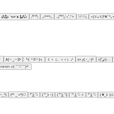
⁂̊⁑̥⍋ ´•௰•`๑ ⁑̥⁂̊⍋
₍⁽⁰⁻⁰⁾₎
◟₍⁽⁰꒫⁰⁾₎◞
⸝₍̗⁽ˆ⁰ˆ⁾₎͕⸍∘˚˳°✧
⁷₍⁽՚ᵕ՝⁾₎₇
⋆(ㆆᴗㆆ)*✲ﾟ*｡
┛
ᕕ(︶‿︶)ᕗ
┗( ＾0＾)┓
ミヽ（。＞＜）ノ
ε=┌(;･_･)┘
৫(”ړ৫)˒˒˒˒
ε=ε=ε=┏( ￣▽￣)┛
(~_^)
(*^ ‿ <*)♡
͡° ͜ʖ ͡ –
( ͡°_ʖ ~)
( ͡° ͜ʖ ͡ -)
͡ ° ͜ʖ ͡ – ✧
͡° ͜ʖ ͡ –
( ͡♥_ʖ -)☆