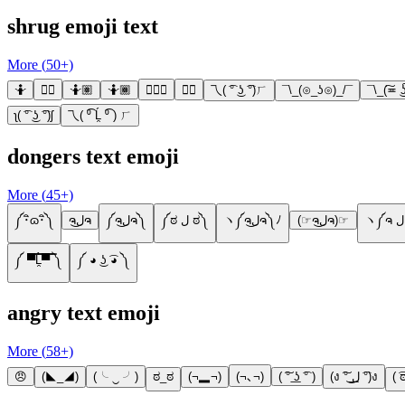
shrug emoji text
More (
50
+)
🤷
🤷‍♀️
🤷🏽
🤷🏾
🤷🏾‍♀️
🤷‍♂️
乁( ͡° ͜ʖ ͡°)ㄏ
¯\_(⊙_ʖ⊙)_/¯
¯\_(͠≖ ͜
ʅ( ͡° ͜ʖ ͡°)ʃ
乁( ⁰͡ Ĺ̯ ⁰͡ ) ㄏ
dongers text emoji
More (
45
+)
༼･ิɷ･ิ༽
ຈل͜ຈ
༼ຈل͜ຈ༽
༼ಠ ل ಠ༽
ヽ༼ຈل͜ຈ༽ﾉ
(☞ຈل͜ຈ)☞
༼ ▀̿̿Ĺ̯̿̿▀̿ ̿༽
༼ ◕ ͜ʖ ͡◕ ༽
angry text emoji
More (
58
+)
😠
(◣_◢)
(╰ ‿ ╯)
ಠ_ಠ
(¬▂¬)
(¬､¬)
( ͠° ͟ʖ ͡° )
(ง ͠° ͟ل͜ ͡°)ง
( ͡