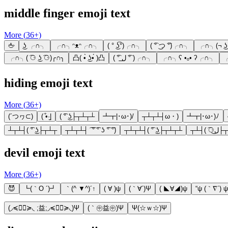
middle finger emoji text
More (
36
+)
🖕
͜ʖ ╭∩╮
╭∩╮ᵔᴥᵔ╭∩╮
( ° ͜ʖ͡°)╭∩╮
( ͡° ͜つ ͡°)╭∩╮
╭∩╮(¬ ͜ʖ
╭∩╮( ͡⚆ ͜ʖ ͡⚆)╭∩╮
凸( •̀ ͜ʖ•́ )凸
( ͡° ل͟ ͡° )╭∩╮
╭∩╮ʕ •ₒ• ʔ╭∩╮
╭
hiding emoji text
More (
36
+)
(´つヮ⊂)
( ͒•·̫|
( ͡° ͜ʖ├┬┴┬┴
┻┳|･ω･)/
┬┴┬┴┤ω・)
┻┳|･ω･)ﾉ
┴┬┴┤( ͡° ͜ʖ├┬┴┬
┬┴┬┴┤ ͡ ͡° ͡° ʖ ͡° ͡°)
┬┴┬┴┤( ͡° ͜ʖ├┬┴┬┴
┬┴┤( ͡
devil emoji text
More (
36
+)
😈
┗(｀O ´)┛
｀(^ ▼^)´↑
( ∀ )ψ
(｀∀´)Ψ
( ◣∀◢)ψ
“ψ (｀∇´) ψ
(◞≼◉ื≽◟ ;益;◞≼◉ื≽◟)Ψ
(｀㊥益㊥)Ψ
Ψ(☆ｗ☆)Ψ