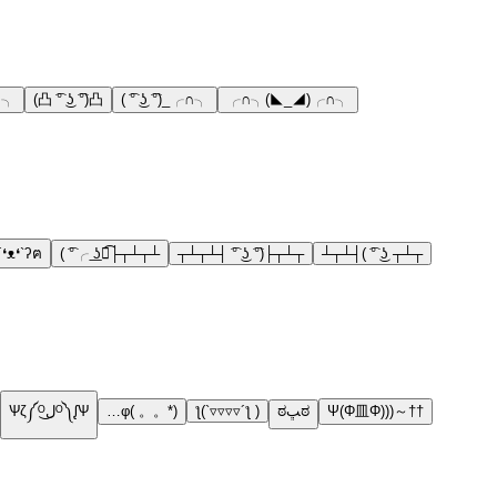
∩╮
(凸 ͡° ͜ʖ ͡°)凸
( ͡° ͜ʖ ͡°)_╭∩╮
╭∩╮(◣_◢)╭∩╮
❛ᴥ❛`ʔฅ
( ͡°╭ ͟ʖ╮͡├┬┴┬┴
┬┴┬┴┤ ͡° ͜ʖ ͡°)├┬┴┬
┴┬┴┤( ͡° ͜ʖ ┬┴┬
Ѱζ༼ᴼل͜ᴼ༽ᶘѰ
…φ( 。。*)
ƪ(`▿▿▿▿´ƪ )
ಠﭛಠ
Ψ(Φ皿Φ)))～††