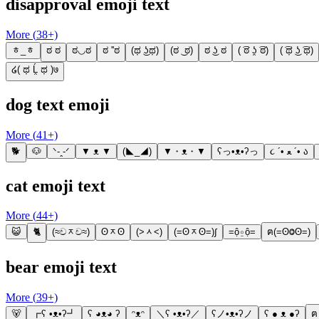
disapproval emoji text
More (
38
+)
ᇂ_ᇂ
ಠ ಠ
ಠ◡ಠ
ಠ ''ಠ
(ಥ ͜ʖಥ)
(ಠ ͜ ಠ)
ಠ ͜ʖ ಠ
( ͡ಠ ʖ̯ ͡ಠ)
( ͡ಥ ͜ʖ ͡ಥ)
໒( ಥ Ĺ̯ ಥ )७
dog text emoji
More (
41
+)
🐕
🐶
ᐠ-ꞈ-ᐟ
▼ ᴥ ▼
(◣_◢)
▼・ᴥ・▼
ʕっ•ᴥ•ʔっ
૮ ´• ﻌ ´• ა
cat emoji text
More (
44
+)
😺
🐈
(≈චᆽච≈)
ʘᆽʘ
(˃ᆺ˂)
(=ʘᆽʘ=)∫
=ộ⍛ộ=
ฅ(=ʘⰙʘ=)
bear emoji text
More (
39
+)
🐻
┏ʕ •ᴥ•ʔ┛
ʕ ◕ᴥ◕ ʔ
ᵔᴥᵔ
＼ʕ •ᴥ•ʔ／
ʕノ•ᴥ•ʔノ
ʕ ● ᴥ ●ʔ