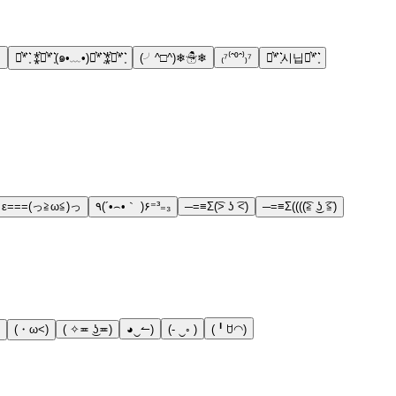
⋆
⋆͛*͛ ͙͛ ⁑͛⋆͛*͛ ͙͛(๑•﹏•)⋆͛*͛ ͙͛⁑͛⋆͛*͛ ͙͛
(╯^□^)❄☃❄
₍⁷⁽ˆ⁰ˆ⁾₎⁷
⋆͛*͛ ͙͛시닙⋆͛*͛ ͙͛
ε===(っ≧ω≦)っ
٩(´•⌢•｀ )۶⁼³₌₃
─=≡Σ(͡> ʖ ͡<)
─=≡Σ((((͡≧ ͜ʖ ͡≦)
(・ω<)
( ✧≖ ͜ʖ≖)
◕‿↼)
(- ‿◦ )
(╹ꇴ◠)