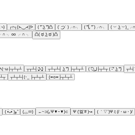
 ¬)
╭∩╮(⋋‿⋌)ᕗ
( ͡° ͜ʖ ͡°)凸
(˙ ͜つ˙ )╭∩╮
( ͡°Ĺ̯ ͡° )╭∩╮
( ︶ ͜ʖ ︶)_╭
 ∩ ╮ oo ╭ ∩ ╮
凸( ಥ ͜ʖ ಥ )凸
ﾍ(･ω├┬┴┬┴
┬┬┴┤-̥̥̥̥̥̥̥̥̥̥̥̥̥̥̥̥̥̥̥̥̥̥̥̥̥᷄ʖ-̥̥̥̥̥̥̥̥̥̥̥̥̥̥̥̥̥̥̥̥̥̥̥̥̥᷄)
┬┴┬┴┤ ͜ʖ ͡°) ├┬┴┬┴
( ͡⚆ل͜├┬┴┬ ( ͡˵° ͜ʖ ͡°)
┬┴┤´
⚆ل͜├┬┴┬
┬┴┬┴┤(･_ ├┬┴┬┴
(≖o≖├┬┴┬┴
( •̀ᴗ•́ )و ̑̑
(◞‸◟ㆀ)
←~∋(｡Ψ▼ｰ▼)∈
Ψ (‘益’# )↝
( ｀▽´)Ψミ(/・ω・)/