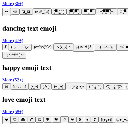
More (
36
+)
🕶️
😎
◪_◪
(⌐▨_▨)
(▀ ͜ʖ ͡°)
(▀̿Ĺ̯▀̿ ̿)
▀ ̿ĺ̯ ▀̿ ̿
┗(▀̿ĺ̯▀̿ ̿)┓
⊂(▀¯
dancing text emoji
More (
47
+)
💃
( ノ・・)ノ
(o^^)o(^^o)
ヽ(•‿•)ノ
┌( ಠ_ಠ )┘
╰( ⊹o⊹)╮
ヾ(⌐■
（〜^∇^ )〜
happy emoji text
More (
52
+)
😀
꒰ · ◡ · ꒱
(•‿•)
(‘A`)
(¬‿¬)
ヽ(͡◕ ͜ʖ ͡◕)ﾉ
( ͡^ ͜ʖ ͡^ )
ᕙ( ͡° ͜ʖ ͡°)ᕗ
love emoji text
More (
58
+)
❤️
💘
💑
💕
💞
💖
💝
♡
❤
❥
♥
❣
ƪ(♥ﻬ♥)ʃ
(｡♥‿♥｡