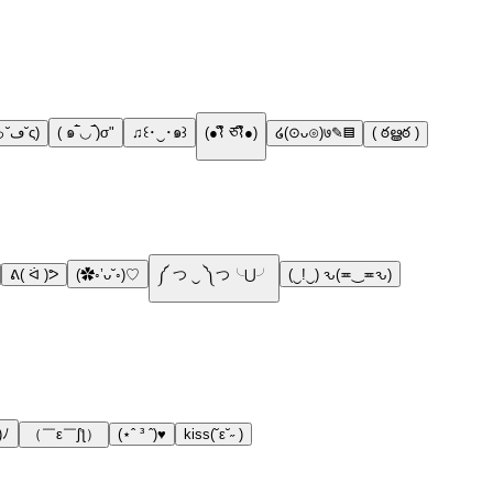
(っ˘ڡ˘ς)
( ๑‾̀◡‾́)σ"
♫꒰･‿･๑꒱
(●⌇ຶ ཅ⌇ຶ●)
໒(⊙ᴗ⊙)७✎▤
( ఠൠఠ )
ᕕ( ᐛ )ᕗ
(✿◦’ᴗ˘◦)♡
༼ つ ‿ ༽つ╰⋃╯
(‿!‿) ԅ(≖‿≖ԅ)
)ﾉ
（￣ε￣ʃƪ）
(⋆ˆ ³ ˆ)♥
kiss(˘ε˘˶ )