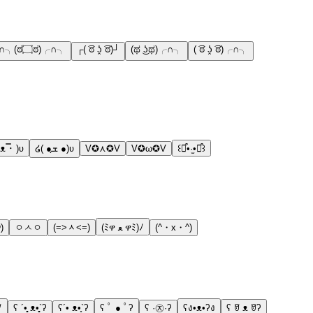
╭∩╮(ಠ۝ಠ)╭∩╮
┌( ͡ಠ ʖ̯ ͡ಠ)┘
(ಥ ͜ʖಥ)╭∩╮
( ͡ಠ ʖ̯ ͡ಠ)╭∩╮
 ᴥ ̿･ )ʋ
໒( ●ܫฺ ●)ʋ
V✪⋏✪V
V✪ω✪V
꒰⌯͒•·̫•⌯͒꒱
)
ㅇㅅㅇ
(=˃ᆺ˂=)
(ﾐዋ ﻌ ዋﾐ)ﾉ
(^・x・^)
ﾉ
ʕ ´•̥̥̥ ᴥ•̥̥̥`ʔ
ʕ´• ᴥ•̥`ʔ
ʕ ﾟ ● ﾟʔ
ʕ ·㉨·ʔ
ʕง•ᴥ•ʔง
ʕ ꆤ ᴥ ꆤʔ