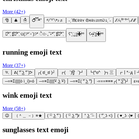
More (
42
+)
🎅
🎄
☃
℺ຶཽྈ”
ᒄ₍⁽ˆ⁰ˆ⁾₎ᒃ♪♬
˗ˏˋᗰદ૨૨ʏ ᘓમ૨ıડτന੨ડˎˊ˗
⁄⁄ ⁄‹₍⁽⁰⁻⁰⁺⁾₎ ⁄⁄ ⁄⁄⁄
⋆͛*͛ ͙͛ ⁑͛⋆͛*͛ ͙͛ ଘ(੭*ˊᵕˋ)੭* ੈ✩‧₊˚⋆͛*͛ ͙͛ ⁑͛⋆͛*͛ ͙͛
ʕ”̮ुॽु✚⃞ྉ
ʕ•̫͡•ॽु✚⃞ྉ
running emoji text
More (
37
+)
🏃
ᕕ( ͡° ͜ʖ ͡° )ᕗ
┌( ಠ‿ಠ )┘
┏( ゜)ਊ゜)┛
┗(^o^ )┓三
┏┃*･д┃
─=≡Σ((((ó ì_í)=ó
─=≡Σ((((͡× ͜ʖ ͡×)
─=≡Σ( ͡° ͜ʖ ͡°)
-===≡≡≡┌( ͝° ͜ʖ͡°)┘
ε=
wink emoji text
More (
58
+)
😉
（＾＿ －）≡★
( ͡~ ͜ʖ ͡° )
( ͡~ ͜ʖ ͡°)r
° ͜ʖ ͡ –
( ͡°_ʖ <)
( ♥_ʖ -)♥
sunglasses text emoji