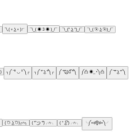
乁( ⏒ ͜ʖ ⏒ )ㄏ
¯\_( ◉ 3 ◉ )_/¯
¯\_(° ͜ʖ °)_/¯
¯\_( ͡☉ ͜ʖ ͡☉)_/¯
 )
┐༼ ͡╹◡╹༽┌
┐༼ ͡° ͜ʖ ͡°༽┌
༼ ͡°╭͜ʖ╮͡ ͡°༽
༼凸 ◉_◔༽凸
༼ ͠ ͡° ͜ʖ ͡° ༽
( ͡⚆ ͜ʖ ͡⚆)╭∩╮
( ͡° ͜つ ͡°)╭∩╮
( ° ͜ʖ͡°)╭∩╮
╰༼=ಠਊಠ=༽╯