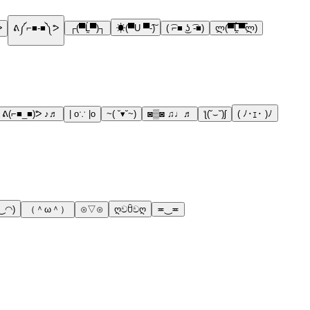
ᕗ
ᕕ༼⌐■-■༽ᕗ
┌(▀Ĺ̯▀)┐
☀(▀U ▀-͠)
( ͡⌐■ ͜ʖ ͡-■)
ლ(▀̿̿Ĺ̯̿̿▀̿ლ)
ᕕ(⌐■_■)ᕗ ♪♬
| o∵ |o
~( ˘▾˘~)
◙▒◙ ♫♩♬
ƪ(˘⌣˘)ʃ
( ﾉ･ｪ･ )ﾉ
‿◠)
（＾ω＾）
⊙▽⊙
ღවꇳවღ
≖‿≖