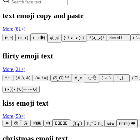
text emoji copy and paste
More (
81
+)
(•‿•)
(◑‿◐)
(-‿◦☀)
ಥ‿ಥ
(づ ◕‿◕ )づ
٩(◕‿◕)۶
8===D- - -
( ˇ෴
flirty emoji text
More (
21
+)
^.~
(☭ ͜ʖ ☭)
(≖ ͜ʖ≖)
(͡o‿O͡) ***
ಸ‿ಸ
👉👌
( ㅅ )
╰⋃╯
( ͡⚆
( • )( • )ԅ(≖⌣≖ԅ)
kiss emoji text
More (
53
+)
💋
😙
😘
💏🏿
💏
👨🏼‍❤️‍💋‍👩
(ʃƪ˘ﻬ˘)
(ु*´З`)ू
ᴓᴈᴓ
(ΦзΦ) ❤️
christmas emoji text