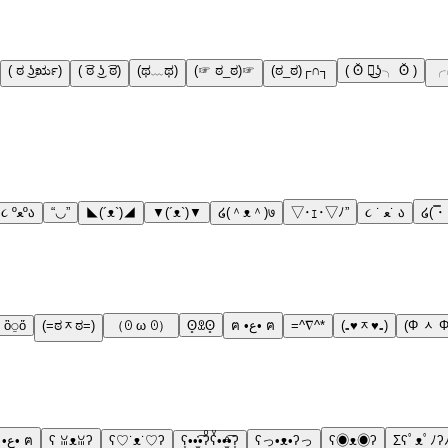
( ಠ ͜ʖರೃ)
( ͡ಠ ͜ʖ ͡ಠ)
(ಥ﹏ಥ)
(☞ ಠ_ಠ)☞
(ಠ_ಠ)┌∩┐
( ʘ̆ ╭͜ʖ╮ ʘ̆ )
૮ ºﻌºა
“◡”
◣(´ᴥ`)◢
▼(´ᴥ`)▼
໒(＾ᴥ＾)७
▽･ｪ･▽ﾉ”
૮ ˙ ﻌ˙ ა
໒( ̿･
ὃ⍜ὅ
(=ಠᆽಠ=)
（ꏿ ω ꏿ）
ʘ̥ꀾʘ̥
ฅ •ع• ฅ
=^∇^*
(₌♥ᆽ♥₌)
(Φ ᆺ Φ
ฅ •ع• ฅ
ʕ ꈍᴥꈍʔ
ʕ♡˙ᴥ˙♡ʔ
ʕ͙••̫͑͡•ʔͦʕͮ••̫ͤ͡•ʔ͙
ʕっ•ᴥ•ʔっ
ʕ◉ᴥ◉ʔ
Σʕﾟᴥﾟﾉʔ